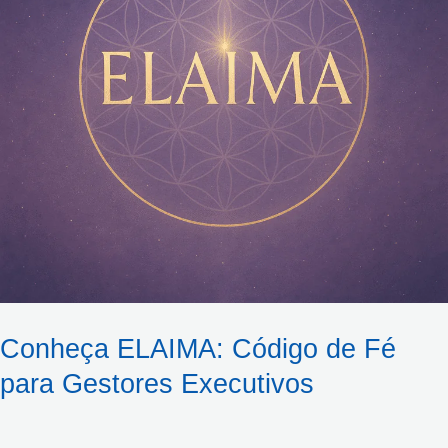
para
Gestores
Executivos
Conheça ELAIMA: Código de Fé
para Gestores Executivos