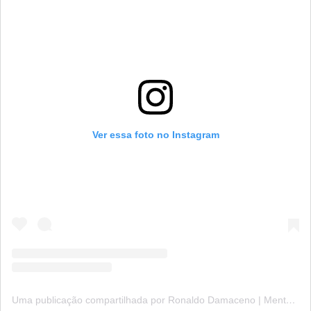
Ver essa foto no Instagram
Uma publicação compartilhada por Ronaldo Damaceno | Mentor em Alta Performance (@ronaldojdamaceno)