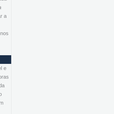
a
r a
rnos
l e
oras
da
o
em