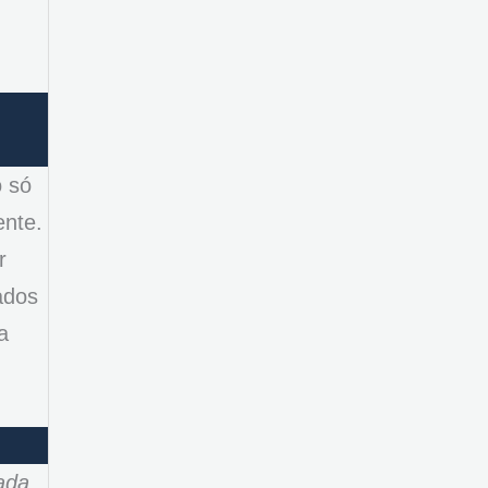
o só
ente.
r
ados
a
ada