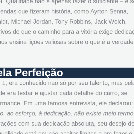
l
. Qualidade não é apenas fazer o suficiente – é s
 lendas que fizeram história, como Ayrton Senna,
t, Michael Jordan, Tony Robbins, Jack Welch,
os de que o caminho para a vitória exige dedica
nos ensina lições valiosas sobre o que é a verdade
la Perfeição
, era conhecido não só por seu talento, mas pel
de era testar e ajustar cada detalhe do carro, se
ormance. Em uma famosa entrevista, ele declarou
, ao esforço, à dedicação, não existe meio termo
rações com sua dedicação absoluta, seu desejo d
ualidade está em não aceitar limites e em fazer o