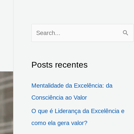
P
e
s
Posts recentes
q
u
Mentalidade da Excelência: da
i
Consciência ao Valor
s
O que é Liderança da Excelência e
a
como ela gera valor?
r