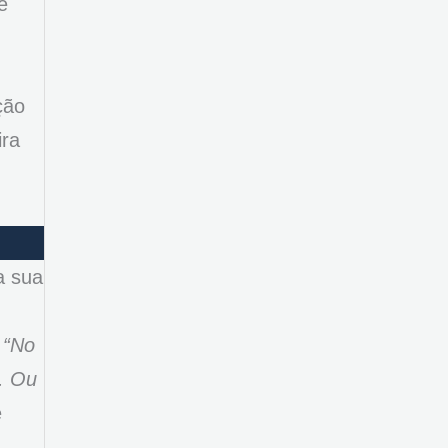
e
ção
ira
a sua
:
“No
. Ou
e