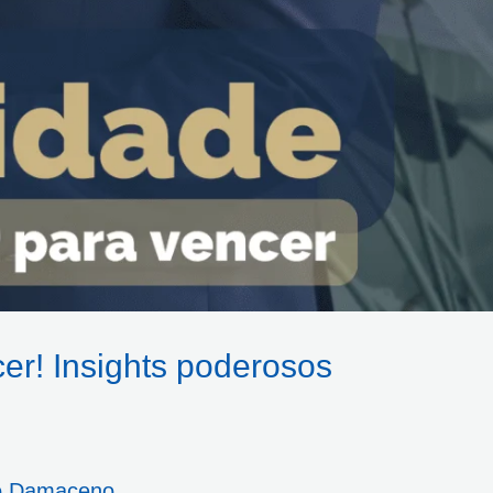
er! Insights poderosos
o Damaceno