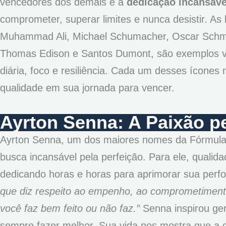
vencedores dos demais é a
dedicação incansáve
comprometer, superar limites e nunca desistir. As
Muhammad Ali, Michael Schumacher, Oscar Schmid
Thomas Edison e Santos Dumont, são exemplos viv
diária, foco e resiliência. Cada um desses ícones 
qualidade em sua jornada para vencer.
Ayrton Senna: A Paixão pe
Ayrton Senna, um dos maiores nomes da Fórmula 1
busca incansável pela perfeição. Para ele, qualida
dedicando horas e horas para aprimorar sua perf
que diz respeito ao empenho, ao comprometimento
você faz bem feito ou não faz.”
Senna inspirou ge
sempre fazer melhor. Sua vida nos mostra que a q