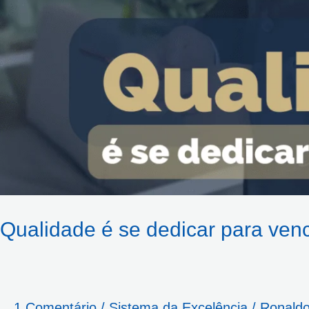
Qualidade é se dedicar para venc
1 Comentário
/
Sistema da Excelência
/
Ronald