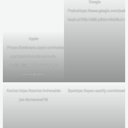
Google
Podca
https://www.google.com/podc
feed=aHR0cHM6Ly9hbmNob3IuZm
Apple
P
https://podcasts.apple.com/us/podcast/a-
qualidade-fazendo-parte-de-
voc%C3%AA/id1541717196?
uo=4
odcasts
Anchor.
https://anchor.fm/ronaldo-
Spo
https://open.spotify.com/show
jos-damaceno
FM