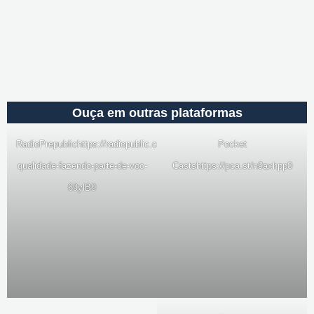
Ouça em outras plataformas
RadioPrepublic
https://radiopublic.com/a-
Pocket
qualidade-fazendo-parte-de-voc-
Casts
https://pca.st/n9axhpp0
69ylB9