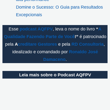
Domine o Sucesso: O Guia para Resultados
Excepcionais
Esse
podcast AQFPV
, leva o nome do livro
“
A
Qualidade Fazendo Parte de Você
!”
é patrocinado
pela
A
creditare Gestores
e pela
RD Consultoria
,
idealizado e comandado por
Ronaldo José
Damaceno
.
Leia mais sobre o Podcast AQFPV