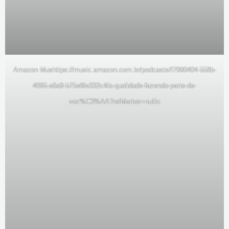
Amazon Mus
https://music.amazon.com.br/podcasts/f7990404-558b-
4095-a6a9-b75e8fe332c4/a-qualidade-fazendo-parte-de-
voc%C3%AA?refMarker=null
ic