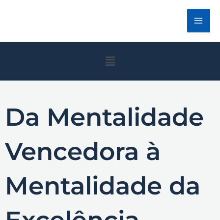
Ir
para
o
conteúdo
Menu
Da Mentalidade
Vencedora à
Mentalidade da