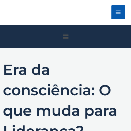
Ir
para
o
conteúdo
Menu
Era da
consciência: O
que muda para