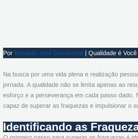
Por
Ronaldo José Damaceno
| Qualidade é Você
Na busca por uma vida plena e realização pessoa
jornada. A qualidade não se limita apenas ao res
esforço e a perseverança em cada passo dado. N
capaz de superar as fraquezas e impulsionar o 
Identificando as Fraquez
O primeiro passo para superar as fraquezas é id