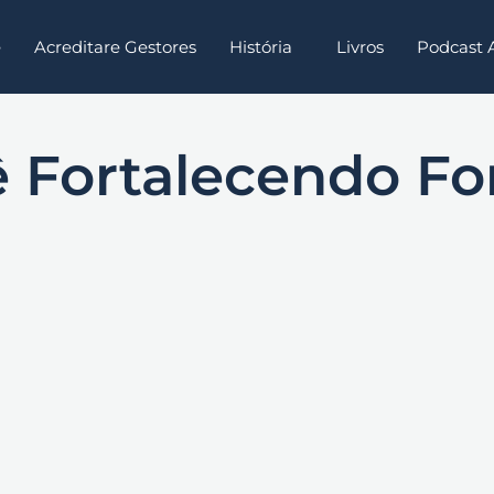
e
Acreditare Gestores
História
Livros
Podcast
 Fortalecendo Fo