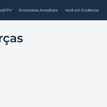
 AQFPV
Entrevistas Acreditare
Você em Evidência
rças