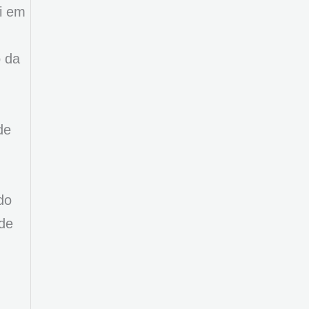
oi em
o da
de
do
 de