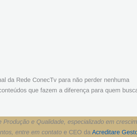
nal da Rede ConecTv para não perder nenhuma
 conteúdos que fazem a diferença para quem busc
e Produção e Qualidade, especializado em cresci
entos, entre em contato
e CEO da
Acreditare Gest