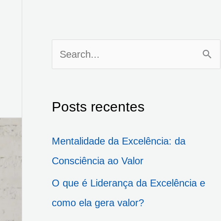
P
e
s
Posts recentes
q
u
Mentalidade da Excelência: da
i
Consciência ao Valor
s
O que é Liderança da Excelência e
a
como ela gera valor?
r