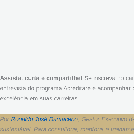
Assista, curta e compartilhe!
Se inscreva no ca
entrevista do programa Acreditare e acompanhar
excelência em suas carreiras.
Por
Ronaldo José Damaceno
, Gestor Executivo d
sustentável. Para consultoria, mentoria e treinam