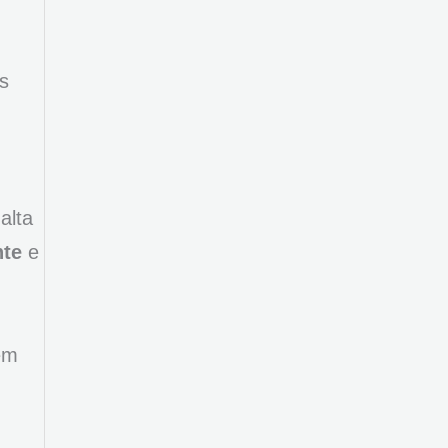
s
alta
nte
e
em