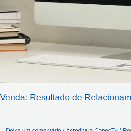
Venda: Resultado de Relacionam
Deixe um comentário
/
Acreditare ConecTv
/
Ro