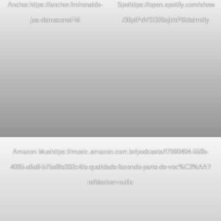
Anchor.
https://anchor.fm/ronaldo-
Spo
https://open.spotify.com/show
jos-damaceno
FM
/36pIPdVSD20xjkhP6Idelm
tify
Amazon Mus
https://music.amazon.com.br/podcasts/f7990404-558b-
4095-a6a9-b75e8fe332c4/a-qualidade-fazendo-parte-de-voc%C3%AA?
refMarker=null
ic