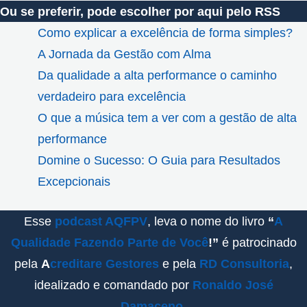
Ou se preferir, pode escolher por aqui pelo RSS
Como explicar a excelência de forma simples?
A Jornada da Gestão com Alma
Da qualidade a alta performance o caminho
verdadeiro para excelência
O que a música tem a ver com a gestão de alta
performance
Domine o Sucesso: O Guia para Resultados
Excepcionais
Esse
podcast AQFPV
, leva o nome do livro
“
A
Qualidade Fazendo Parte de Você
!”
é patrocinado
pela
A
creditare Gestores
e pela
RD Consultoria
,
idealizado e comandado por
Ronaldo José
Damaceno
.