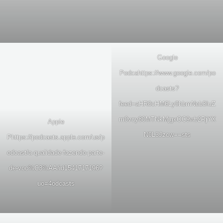
Google
Podca
https://www.google.com/po
dcasts?
feed=aHR0cHM6Ly9hbmNob3IuZ
m0vcy80MTNkMjgxOC9wb2RjYX
Apple
N0L3Jzcw==
sts
P
https://podcasts.apple.com/us/p
odcast/a-qualidade-fazendo-parte-
de-voc%C3%AA/id1541717196?
uo=4
odcasts