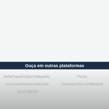
Ouça em outras plataformas
RadioPrepublic
https://radiopublic.
Pocket
com/a-qualidade-fazendo-parte-
Casts
https://pca.st/n9axhpp0
de-voc-69ylB9