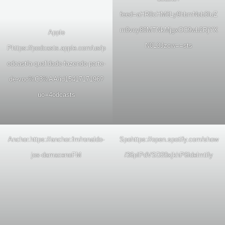
feed=aHR0cHM6Ly9hbmNob3IuZ
m0vcy80MTNkMjgxOC9wb2RjYX
Apple
N0L3Jzcw==
sts
P
https://podcasts.apple.com/us/p
odcast/a-qualidade-fazendo-parte-
de-voc%C3%AA/id1541717196?
uo=4
odcasts
Anchor.
https://anchor.fm/ronaldo-
Spo
https://open.spotify.com/show
jos-damaceno
FM
/36pIPdVSD20xjkhP6Idelm
tify