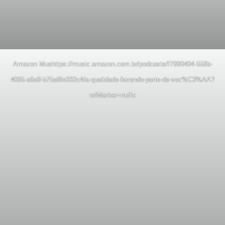
Amazon Mus
https://music.amazon.com.br/podcasts/f7990404-558b-
4095-a6a9-b75e8fe332c4/a-qualidade-fazendo-parte-de-voc%C3%AA?
refMarker=null
ic