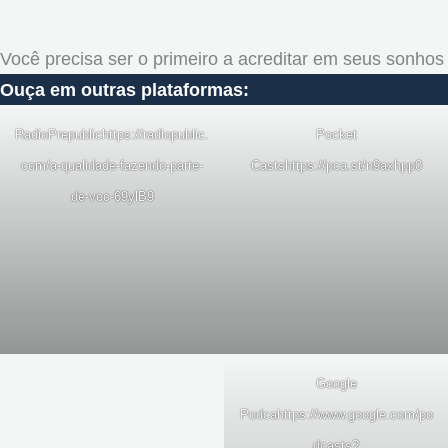
Você precisa ser o primeiro a acreditar em seus sonhos
Ouça em outras plataformas:
RadioPrepublic
https://radiopublic.
Pocket
com/a-qualidade-fazendo-parte-
Casts
https://pca.st/n9axhpp0
de-voc-69ylB9
Google
Podca
https://www.google.com/po
dcasts?