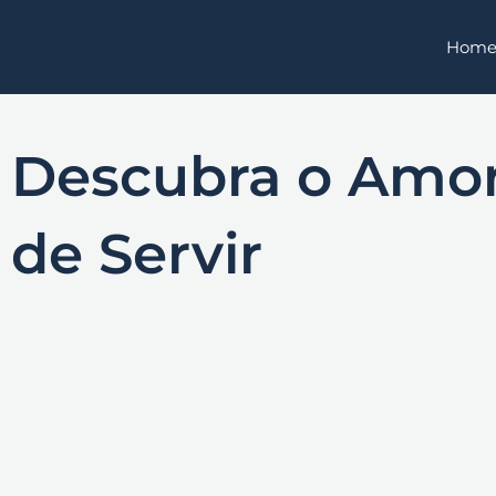
Ir
Hom
para
o
conteúdo
Descubra o Amor 
de Servir