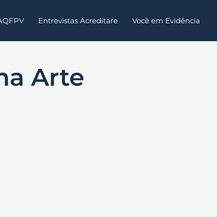
 AQFPV
Entrevistas Acreditare
Você em Evidência
na Arte