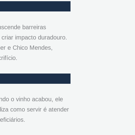
nscende barreiras
 criar impacto duradouro.
ier e Chico Mendes,
ifício.
ndo o vinho acabou, ele
iza como servir é atender
ficiários.