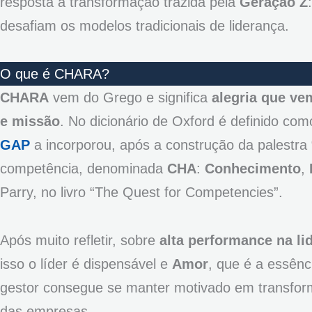
resposta à transformação trazida pela
Geração Z
desafiam os modelos tradicionais de liderança.
O que é CHARA?
CHARA
vem do Grego e significa
alegria que ve
e missão
. No dicionário de Oxford é definido c
GAP
a incorporou, após a construção da palestra 
competência, denominada
CHA
:
Conhecimento
,
Parry, no livro “The Quest for Competencies”.
Após muito refletir, sobre
alta performance na li
isso o líder é dispensável e
Amor
, que é a essênc
gestor consegue se manter motivado em transforma
das empresas.