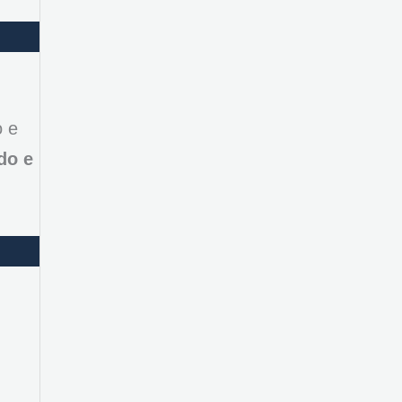
o e
do e