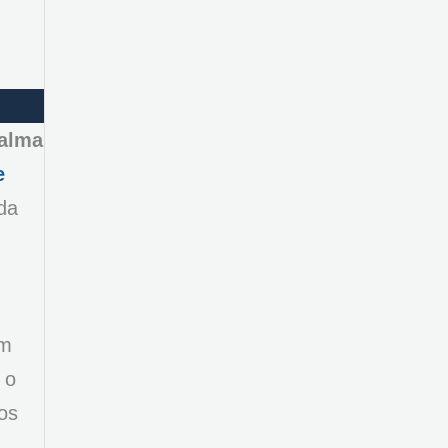
 alma
e
 da
em
 o
os