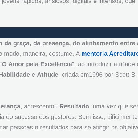
: jovens rápidos, ansiosos, digitais e intensos, que
m da graça, da presença, do alinhamento entre
omo modo, maneira, costume. A
mentoria Acreditar
“
O Amor pela Excelência
”, ao introduzir a tríade
Habilidade
e
Atitude
, criada em1996 por Scott B.
derança
, acrescentou
Resultado
, uma vez que s
ia do sucesso dos gestores. Sem isso, dificilmente
r pessoas e resultados para se atingir os objetiv