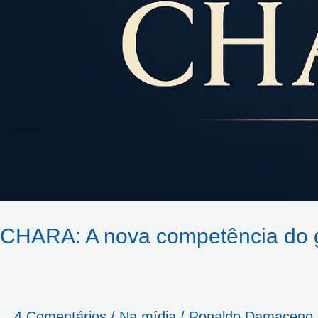
CHARA: A nova competência do g
4 Comentários
/
Na mídia
/
Ronaldo Damaceno