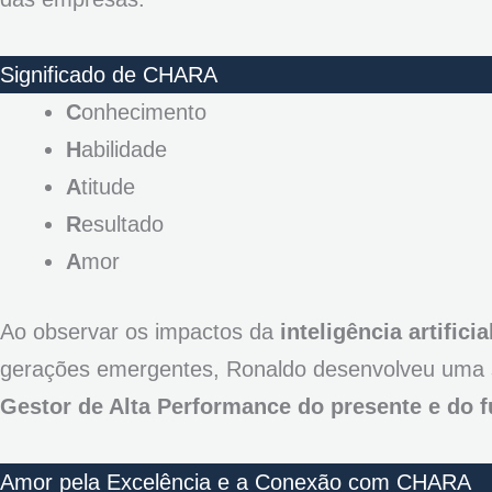
Significado de CHARA
C
onhecimento
H
abilidade
A
titude
R
esultado
A
mor
Ao observar os impactos da
inteligência artificia
gerações emergentes, Ronaldo desenvolveu uma 
Gestor de Alta Performance do presente e do f
Amor pela Excelência e a Conexão com CHARA