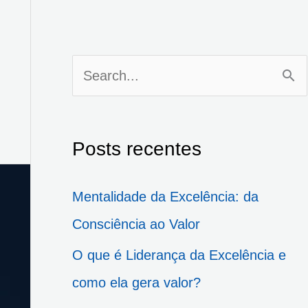
P
e
s
Posts recentes
q
u
Mentalidade da Excelência: da
i
Consciência ao Valor
s
O que é Liderança da Excelência e
a
como ela gera valor?
r