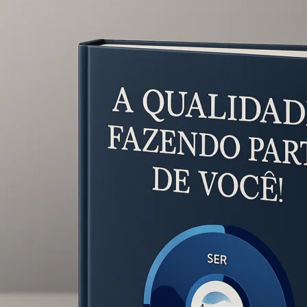
Fazendo
Parte
de
Você
na
Mídia