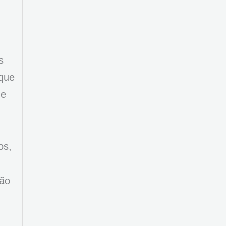
s
 que
de
os,
tão