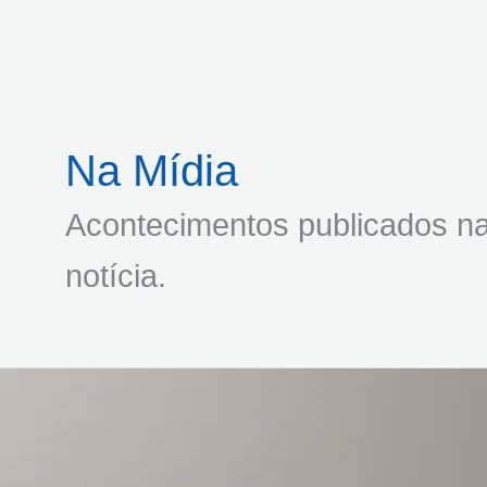
Ir
para
o
conteúdo
Na Mídia
Acontecimentos publicados n
notícia.
Livro
A
Qualidade