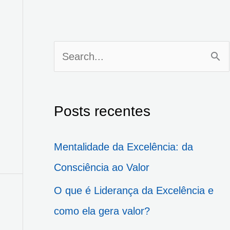
P
e
s
Posts recentes
q
u
Mentalidade da Excelência: da
i
Consciência ao Valor
s
O que é Liderança da Excelência e
a
como ela gera valor?
r