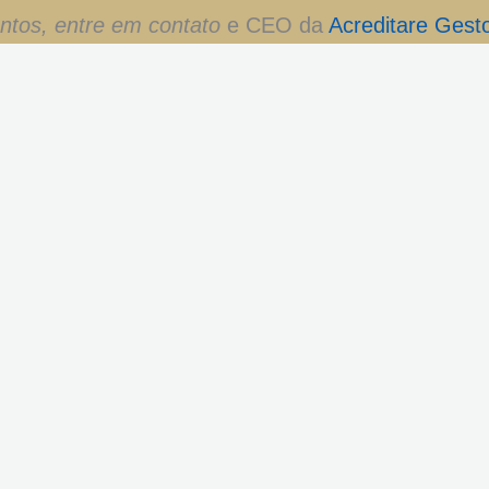
entos, entre em contato
e CEO da
Acreditare Gest