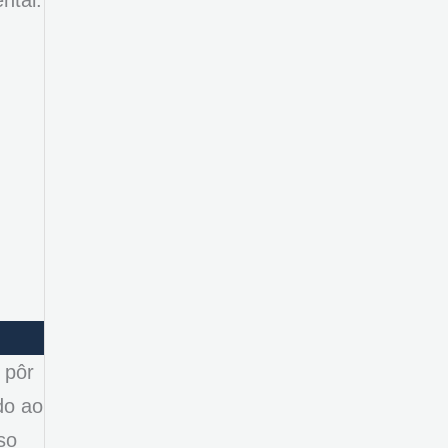
ntal.
 pôr
do ao
so