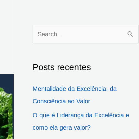
P
e
s
Posts recentes
q
u
Mentalidade da Excelência: da
i
Consciência ao Valor
s
O que é Liderança da Excelência e
a
como ela gera valor?
r