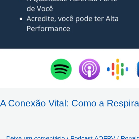
A Conexão Vital: Como a Respir
Deixe um comentário
/
Podcast AQFPV
/
Ronal