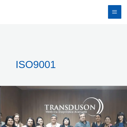
Ir
para
o
conteúdo
ISO9001
Transduson:
10
Anos
de
Excelência