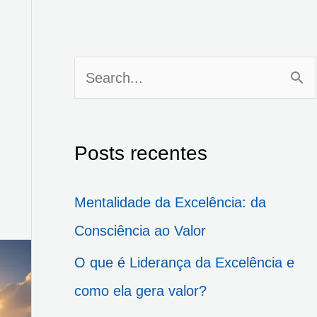
P
e
s
Posts recentes
q
u
Mentalidade da Excelência: da
i
Consciência ao Valor
s
O que é Liderança da Excelência e
a
como ela gera valor?
r