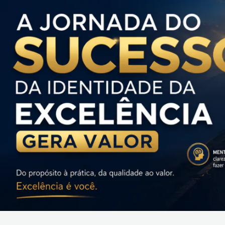
Sucesso
da
Identidade
da
Excelência
Gera
Valor