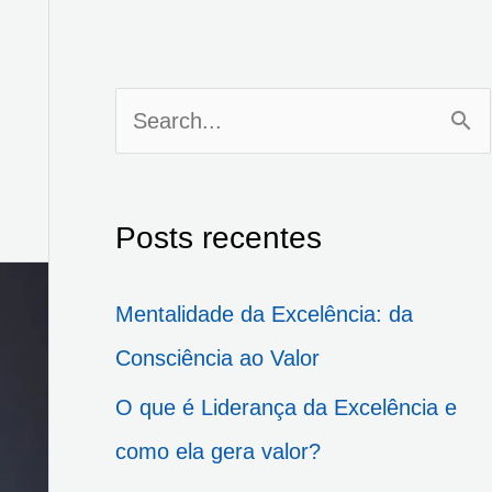
P
e
s
Posts recentes
q
u
Mentalidade da Excelência: da
i
Consciência ao Valor
s
O que é Liderança da Excelência e
a
como ela gera valor?
r