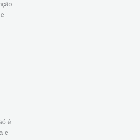
nção
de
só é
a e