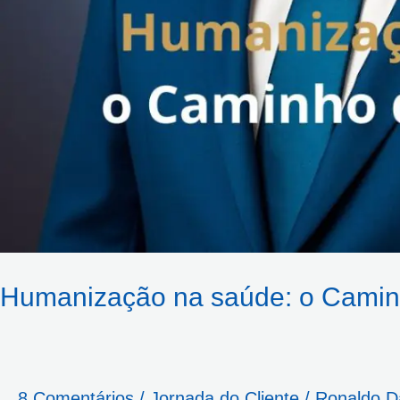
Humanização na saúde: o Caminh
8 Comentários
/
Jornada do Cliente
/
Ronaldo 