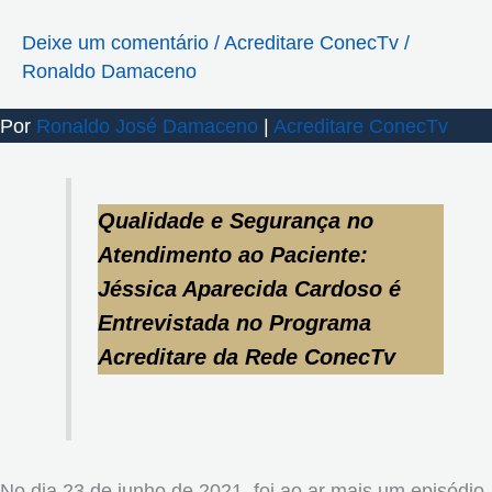
Deixe um comentário
/
Acreditare ConecTv
/
Ronaldo Damaceno
Por
Ronaldo José Damaceno
|
Acreditare ConecTv
Qualidade e Segurança no
Atendimento ao Paciente:
Jéssica Aparecida Cardoso é
Entrevistada no Programa
Acreditare da Rede ConecTv
No dia 23 de junho de 2021, foi ao ar mais um episódio